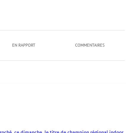
EN RAPPORT
COMMENTAIRES
roché, ce dimanche, le titre de champion régional indoor