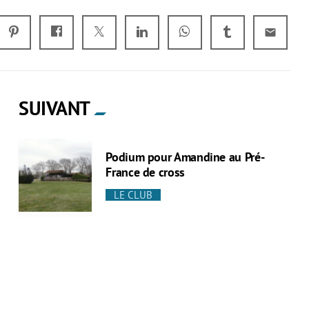
email
SUIVANT
Podium pour Amandine au Pré-
France de cross
LE CLUB