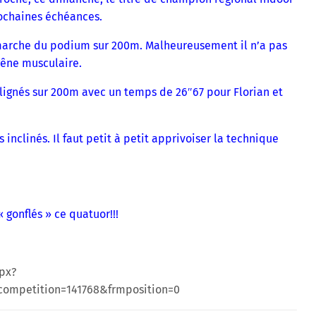
rochaines échéances.
marche du podium sur 200m. Malheureusement il n’a pas
gêne musculaire.
alignés sur 200m avec un temps de 26″67 pour Florian et
 inclinés. Il faut petit à petit apprivoiser la technique
 gonflés » ce quatuor!!!
spx?
ompetition=141768&frmposition=0