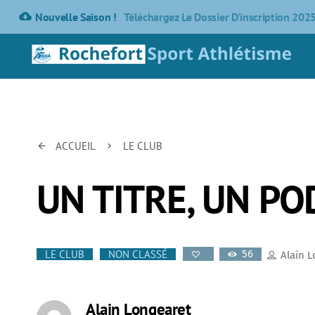
cloud_download
Nouvelle Saison !
Téléchargez Le Dossier D'inscription 202
ACCUEIL
LE CLUB
arrow_back
keyboard_arrow_right
UN TITRE, UN PO
56
LE CLUB
NON CLASSÉ
Alain 
Alain Longearet