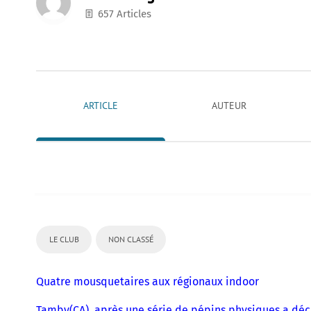
657 Articles
ARTICLE
AUTEUR
LE CLUB
NON CLASSÉ
Quatre mousquetaires aux régionaux indoor
Tamby(CA), après une série de pépins physiques a déc