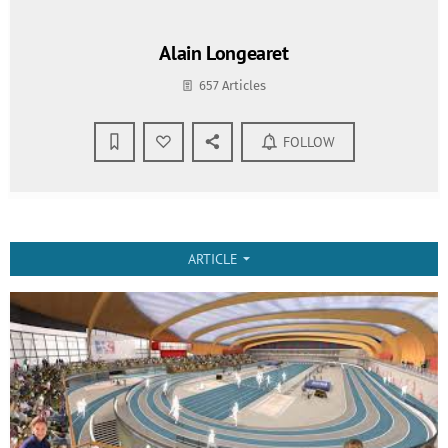
Alain Longearet
657 Articles
FOLLOW
ARTICLE
arrow_drop_down