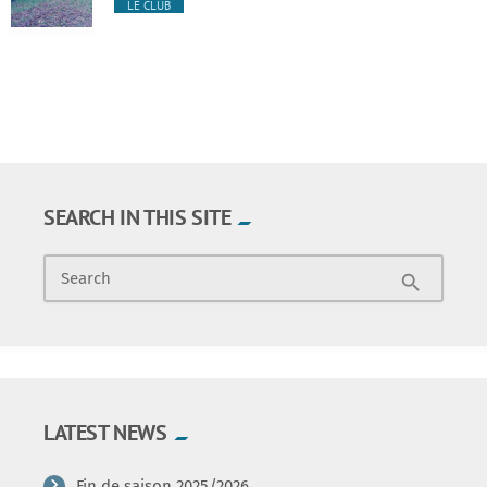
LE CLUB
SEARCH IN THIS SITE
Search
search
LATEST NEWS
Fin de saison 2025/2026