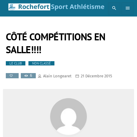
search
menu
CÔTÉ COMPÉTITIONS EN
SALLE!!!!
LE CLUB
NON CLASSÉ
6
Alain Longearet
21 Décembre 2015