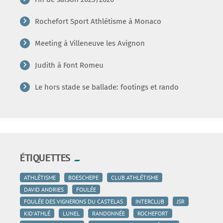
Rochefort Sport Athlétisme à Monaco
Meeting à Villeneuve les Avignon
Judith à Font Romeu
Le hors stade se ballade: footings et rando
ÉTIQUETTES
ATHLÉTISME
BOESCHEPE
CLUB ATHLÉTISME
DAVID ANDRIES
FOULÉE
FOULÉE DES VIGNERONS DU CASTELAS
INTERCLUB
JSR
KID'ATHLÉ
LUNEL
RANDONNÉE
ROCHEFORT