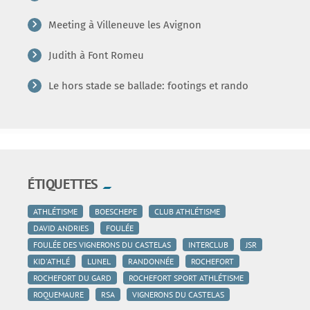
Meeting à Villeneuve les Avignon
Judith à Font Romeu
Le hors stade se ballade: footings et rando
ÉTIQUETTES
ATHLÉTISME
BOESCHEPE
CLUB ATHLÉTISME
DAVID ANDRIES
FOULÉE
FOULÉE DES VIGNERONS DU CASTELAS
INTERCLUB
JSR
KID'ATHLÉ
LUNEL
RANDONNÉE
ROCHEFORT
ROCHEFORT DU GARD
ROCHEFORT SPORT ATHLÉTISME
ROQUEMAURE
RSA
VIGNERONS DU CASTELAS