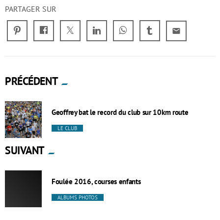
PARTAGER SUR
email
PRÉCÉDENT
Geoffrey bat le record du club sur 10km route
LE CLUB
SUIVANT
Foulée 2016, courses enfants
ALBUMS PHOTOS