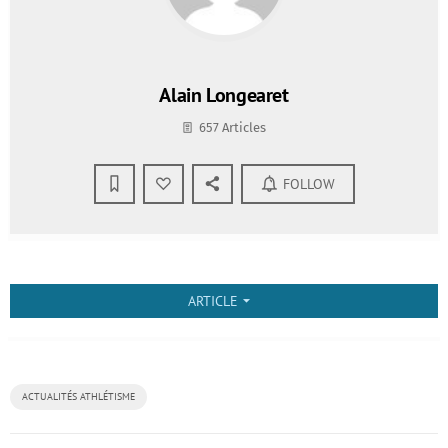
Alain Longearet
657 Articles
FOLLOW
ARTICLE
arrow_drop_down
ACTUALITÉS ATHLÉTISME