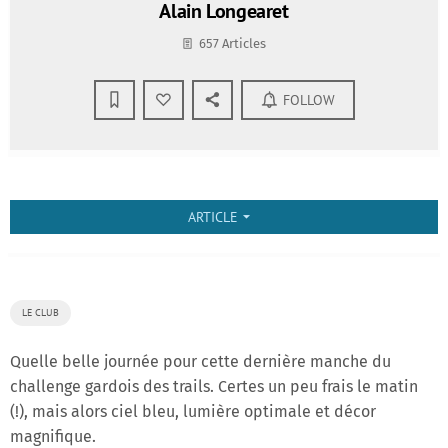
Alain Longearet
657 Articles
FOLLOW
ARTICLE
arrow_drop_down
LE CLUB
Quelle belle journée pour cette dernière manche du
challenge gardois des trails. Certes un peu frais le matin
(!), mais alors ciel bleu, lumière optimale et décor
magnifique.