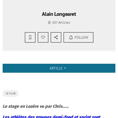
Alain Longearet
657 Articles
FOLLOW
ARTICLE
arrow_drop_down
LE CLUB
Le stage en Lozère vu par Chris……
Les athlètes des groupes demi-fond et sprint sont