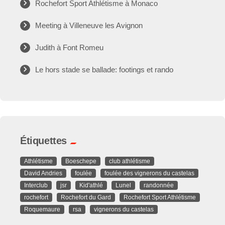
Rochefort Sport Athlétisme à Monaco
Meeting à Villeneuve les Avignon
Judith à Font Romeu
Le hors stade se ballade: footings et rando
Étiquettes
Athlétisme
Boeschepe
club athlétisme
David Andries
foulée
foulée des vignerons du castelas
Interclub
jsr
Kid'athlé
Lunel
randonnée
rochefort
Rochefort du Gard
Rochefort Sport Athlétisme
Roquemaure
rsa
vignerons du castelas