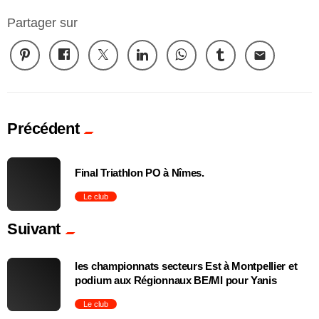
Partager sur
email
Précédent
Final Triathlon PO à Nîmes.
Le club
Suivant
trending_flat
les championnats secteurs Est à Montpellier et
podium aux Régionnaux BE/MI pour Yanis
Le club