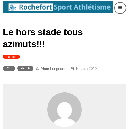
menu
Le hors stade tous
azimuts!!!
Le club
16
Alain Longearet
10 Juin 2019