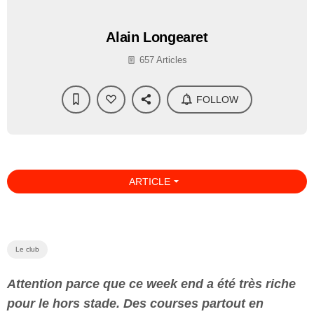
Alain Longearet
657 Articles
FOLLOW
arrow_drop_down
ARTICLE
Le club
Attention parce que ce week end a été très riche
pour le hors stade. Des courses partout en