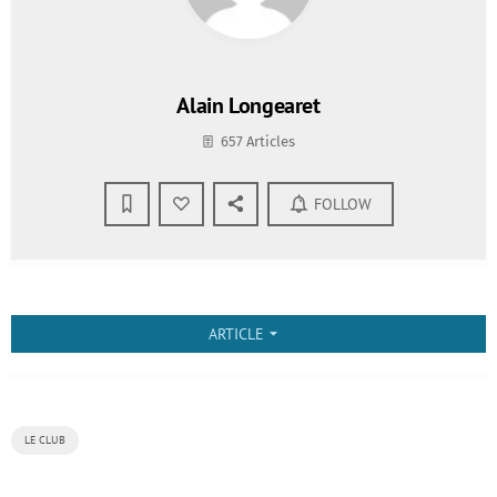
Alain Longearet
657 Articles
FOLLOW
ARTICLE
arrow_drop_down
LE CLUB