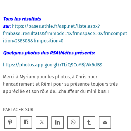
Tous les résultats
sur
:
https://bases.athle.fr/asp.net/liste.aspx?
frmbase=resultats&frmmode=1&frmespace=0&frmcompet
ition=238308&frmposition=0
Quelques photos des RSAthlètes présents:
https://photos.app.goo.gl/rTLiQSCoYBjWk6dB9
Merci à Myriam pour les photos, à Chris pour
l’encadrement et Rémi pour sa présence toujours très
appréciée et son rôle de…chauffeur du mini bus!!!
PARTAGER SUR
email