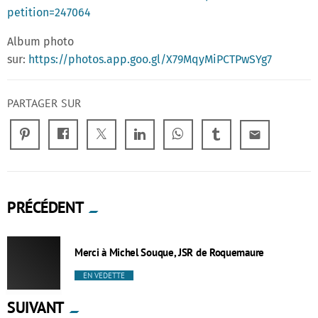
petition=247064
Album photo
sur:
https://photos.app.goo.gl/X79MqyMiPCTPwSYg7
PARTAGER SUR
email
PRÉCÉDENT
Merci à Michel Souque, JSR de Roquemaure
EN VEDETTE
SUIVANT