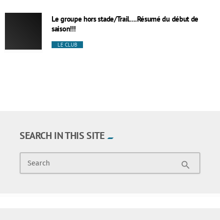
Le groupe hors stade/Trail….Résumé du début de
saison!!!
LE CLUB
SEARCH IN THIS SITE
Search
search