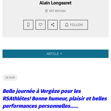
Alain Longearet
657 Articles
FOLLOW
ARTICLE
arrow_drop_down
LE CLUB
Belle journée à Vergèze pour les
RSAthlètes! Bonne humeur, plaisir et belles
performances personnelles……