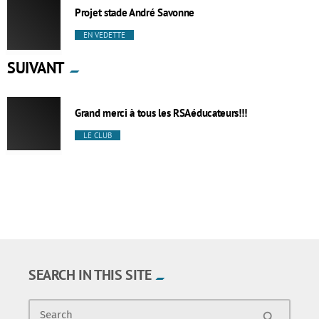
Projet stade André Savonne
EN VEDETTE
SUIVANT
Grand merci à tous les RSAéducateurs!!!
LE CLUB
SEARCH IN THIS SITE
Search
search