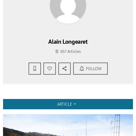
Alain Longearet
657 Articles
FOLLOW
ARTICLE
arrow_drop_down