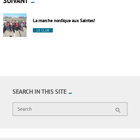
SUIVANT
La marche nordique aux Saintes!
LE CLUB
SEARCH IN THIS SITE
Search
search