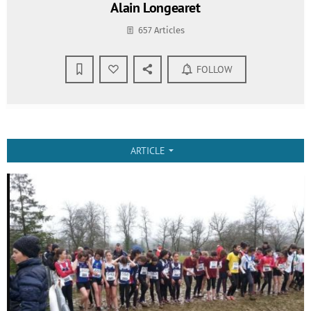
Alain Longearet
657 Articles
FOLLOW
ARTICLE
arrow_drop_down