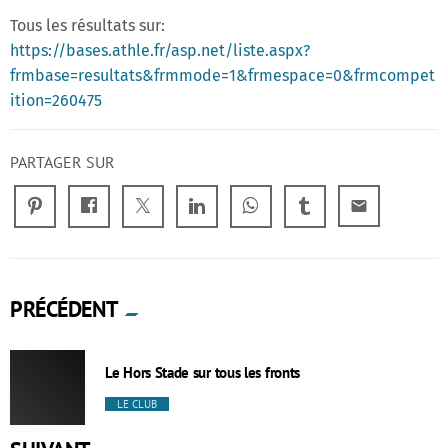
Tous les résultats sur:
https://bases.athle.fr/asp.net/liste.aspx?
frmbase=resultats&frmmode=1&frmespace=0&frmcompet
ition=260475
PARTAGER SUR
email
PRÉCÉDENT
Le Hors Stade sur tous les fronts
LE CLUB