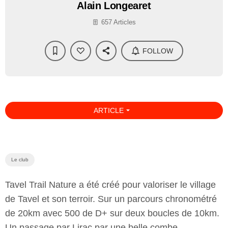
Alain Longearet
657 Articles
FOLLOW
arrow_drop_down
ARTICLE
Le club
Tavel Trail Nature a été créé pour valoriser le village
de Tavel et son terroir. Sur un parcours chronométré
de 20km avec 500 de D+ sur deux boucles de 10km.
Un passage par Lirac par une belle combe