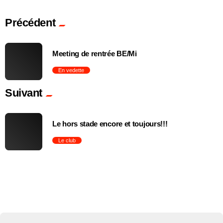
Précédent
Meeting de rentrée BE/Mi
En vedette
Suivant
trending_flat
Le hors stade encore et toujours!!!
Le club
trending_flat