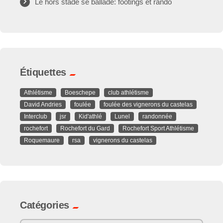
Le hors stade se ballade: footings et rando
Étiquettes
Athlétisme
Boeschepe
club athlétisme
David Andries
foulée
foulée des vignerons du castelas
Interclub
jsr
Kid'athlé
Lunel
randonnée
rochefort
Rochefort du Gard
Rochefort Sport Athlétisme
Roquemaure
rsa
vignerons du castelas
Catégories