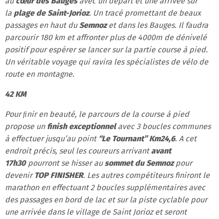
au
cœur des Bauges
avec un départ et une arrivée sur
la
plage de Saint-Jorioz
. Un tracé promettant de beaux
passages en haut du
Semnoz
et dans les Bauges. Il faudra
parcourir 180 km et affronter plus de 4000m de dénivelé
positif pour espérer se lancer sur la partie course à pied.
Un véritable voyage qui ravira les spécialistes de vélo de
route en montagne.
42 KM
Pour ﬁnir en beauté, le parcours de la course à pied
propose un
finish exceptionnel
avec 3 boucles communes
à effectuer jusqu’au point
“Le Tournant” Km24,6
. A cet
endroit précis, seul les coureurs arrivant
avant
17h30
pourront se hisser au
sommet du Semnoz
pour
devenir
TOP FINISHER
. Les autres compétiteurs finiront le
marathon en effectuant 2 boucles supplémentaires avec
des passages en bord de lac et sur la piste cyclable pour
une arrivée dans le village de Saint Jorioz et seront