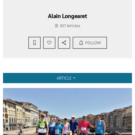
Alain Longearet
657 Articles
FOLLOW
ARTICLE
arrow_drop_down