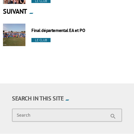
LE CLUB
SUIVANT
Final départemental EA et PO
LE CLUB
SEARCH IN THIS SITE
Search
search