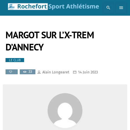
search
menu
MARGOT SUR L’X-TREM
D’ANNECY
LE CLUB
33
Alain Longearet
14 Juin 2023