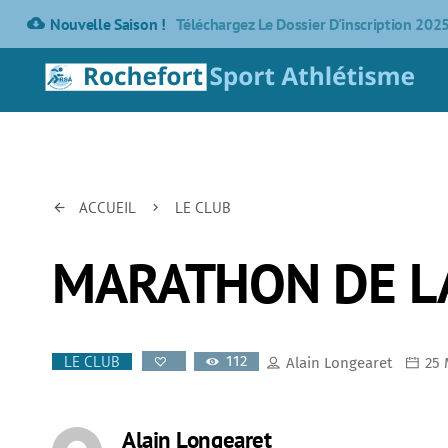
cloud_download
Nouvelle Saison !
Téléchargez Le Dossier D'inscription 202
ACCUEIL
LE CLUB
arrow_back
keyboard_arrow_right
MARATHON DE L
112
LE CLUB
Alain Longearet
25 
Alain Longearet