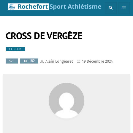
search
menu
CROSS DE VERGÈZE
LE CLUB
182
Alain Longearet
19 Décembre 2024