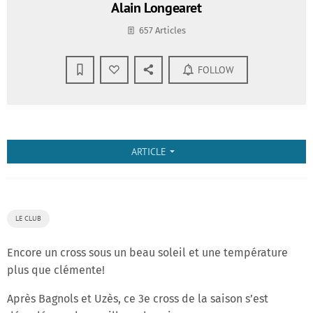
Alain Longearet
657 Articles
FOLLOW
ARTICLE
arrow_drop_down
LE CLUB
Encore un cross sous un beau soleil et une température
plus que clémente!
Après Bagnols et Uzès, ce 3e cross de la saison s’est