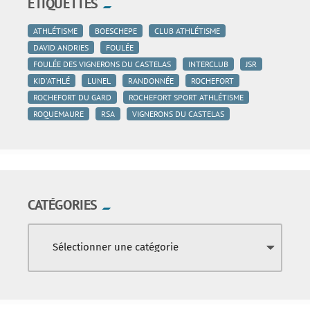
ÉTIQUETTES
ATHLÉTISME
BOESCHEPE
CLUB ATHLÉTISME
DAVID ANDRIES
FOULÉE
FOULÉE DES VIGNERONS DU CASTELAS
INTERCLUB
JSR
KID'ATHLÉ
LUNEL
RANDONNÉE
ROCHEFORT
ROCHEFORT DU GARD
ROCHEFORT SPORT ATHLÉTISME
ROQUEMAURE
RSA
VIGNERONS DU CASTELAS
CATÉGORIES