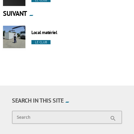
SUIVANT
Local matériel
LE CLUB
SEARCH IN THIS SITE
Search
search