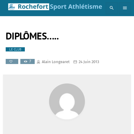
search
menu
DIPLÔMES…..
LE CLUB
7
Alain Longearet
24 Juin 2013