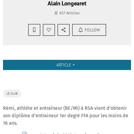
Alain Longearet
657 Articles
FOLLOW
ARTICLE
arrow_drop_down
LE CLUB
Rémi, athlète et entraîneur (BE/MI) à RSA vient d’obtenir
son diplôme d’entraineur 1er degré FFA pour les moins de
16 ans.