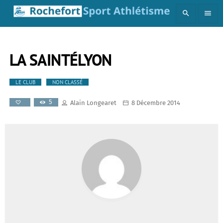
search
menu
LA SAINTÉLYON
LE CLUB
NON CLASSÉ
5
Alain Longearet
8 Décembre 2014