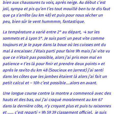
bien aux chaussures tu vois, après neige. Au début c’est
joli, sympa et pis qu’en t’es tout mouillé ben tu te dis faut
que ça s’arrête (au km 48) et puis pour nous sécher un
peu, bien sûr le vent hummmm, fantastique.
La température a varié entre 2° au départ, -4 sur les
sommets et à Lyon 5°. Je suis parti un peut vite comme
toujours et je le paye dans la boue où les cuisses ont du
mal à encaisser. J’étais parti pour faire 9h mais j’ai vite vu
que ce n’était pas possible, alors j’ai pris mon mal en
patience « t’es là pour finir et prendre deux points » et
après le ravito du km 48 (Soucieux en Jarrest) j’ai senti
dans les côtes que les jambes étaient là alors j’ai fait un
petit calcul et – 10h c’est possible….alors en avant.
Une longue course contre la montre a commencé avec des
hauts et des bas, oui j’ai craqué moralement au km 67
dans la dernière côte, n’y croyant plus et puis tu raisonnes
et …… c’est reparti = 9h 59 39 classement officiel, je suis