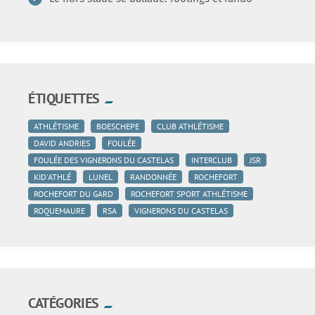
ÉTIQUETTES
ATHLÉTISME
BOESCHEPE
CLUB ATHLÉTISME
DAVID ANDRIES
FOULÉE
FOULÉE DES VIGNERONS DU CASTELAS
INTERCLUB
JSR
KID'ATHLÉ
LUNEL
RANDONNÉE
ROCHEFORT
ROCHEFORT DU GARD
ROCHEFORT SPORT ATHLÉTISME
ROQUEMAURE
RSA
VIGNERONS DU CASTELAS
CATÉGORIES