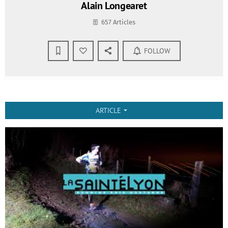
Alain Longearet
657 Articles
FOLLOW
ARTICLE
arrow_drop_down