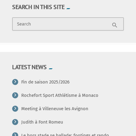
SEARCH IN THIS SITE
Search
search
LATEST NEWS
Fin de saison 2025/2026
Rochefort Sport Athlétisme à Monaco
Meeting à Villeneuve les Avignon
Judith à Font Romeu
Le hors stade se ballade: footings et rando