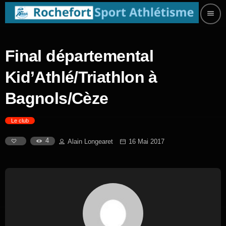
menu
Final départemental
Kid’Athlé/Triathlon à
Bagnols/Cèze
Le club
4
Alain Longearet
16 Mai 2017