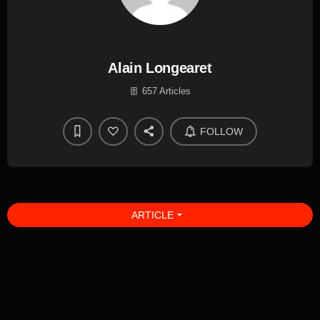
Alain Longearet
657 Articles
FOLLOW
arrow_drop_down
ARTICLE