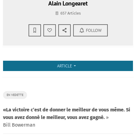
Alain Longearet
657 Articles
FOLLOW
ARTICLE
arrow_drop_down
EN VEDETTE
«
La victoire c’est de donner le meilleur de vous même. Si
vous avez donné le meilleur, vous avez gagné.
»
Bill Bowerman