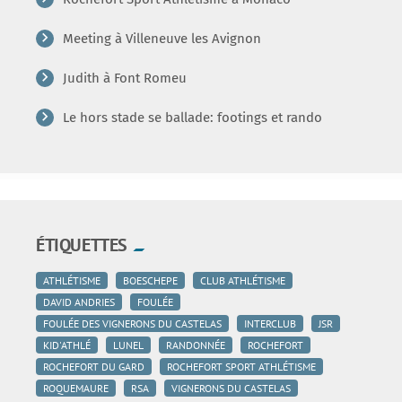
Meeting à Villeneuve les Avignon
Judith à Font Romeu
Le hors stade se ballade: footings et rando
ÉTIQUETTES
ATHLÉTISME
BOESCHEPE
CLUB ATHLÉTISME
DAVID ANDRIES
FOULÉE
FOULÉE DES VIGNERONS DU CASTELAS
INTERCLUB
JSR
KID'ATHLÉ
LUNEL
RANDONNÉE
ROCHEFORT
ROCHEFORT DU GARD
ROCHEFORT SPORT ATHLÉTISME
ROQUEMAURE
RSA
VIGNERONS DU CASTELAS