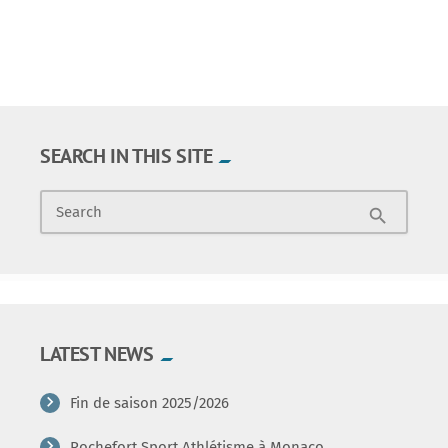
SEARCH IN THIS SITE
Search
search
LATEST NEWS
Fin de saison 2025/2026
Rochefort Sport Athlétisme à Monaco