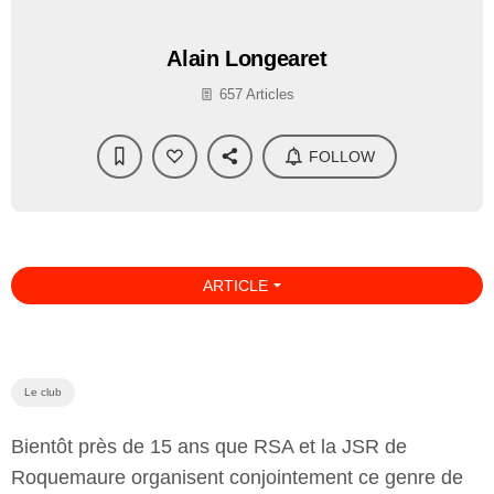
Alain Longearet
657 Articles
FOLLOW
arrow_drop_down
ARTICLE
Le club
Bientôt près de 15 ans que RSA et la JSR de
Roquemaure organisent conjointement ce genre de