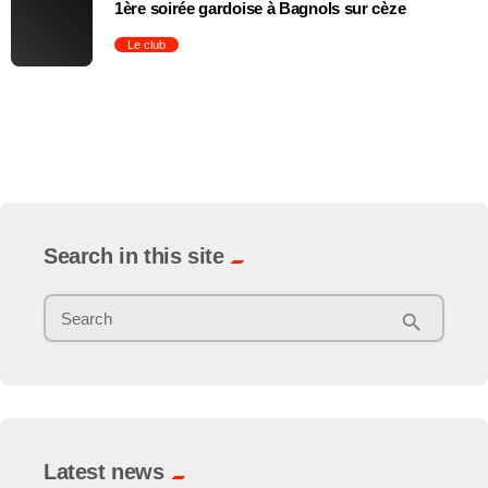
1ère soirée gardoise à Bagnols sur cèze
Le club
trending_flat
Search in this site
Search
search
Latest news