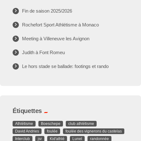
Fin de saison 2025/2026
Rochefort Sport Athlétisme à Monaco
Meeting à Villeneuve les Avignon
Judith à Font Romeu
Le hors stade se ballade: footings et rando
Étiquettes
Athlétisme
Boeschepe
club athlétisme
David Andries
foulée
foulée des vignerons du castelas
Interclub
jsr
Kid'athlé
Lunel
randonnée