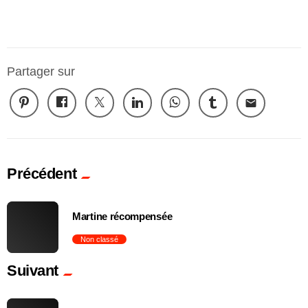
Partager sur
email
Précédent
Martine récompensée
Non classé
Suivant
trending_flat