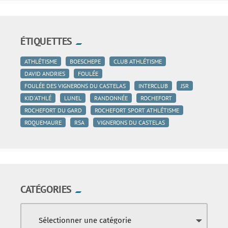
ÉTIQUETTES
ATHLÉTISME
BOESCHEPE
CLUB ATHLÉTISME
DAVID ANDRIES
FOULÉE
FOULÉE DES VIGNERONS DU CASTELAS
INTERCLUB
JSR
KID'ATHLÉ
LUNEL
RANDONNÉE
ROCHEFORT
ROCHEFORT DU GARD
ROCHEFORT SPORT ATHLÉTISME
ROQUEMAURE
RSA
VIGNERONS DU CASTELAS
CATÉGORIES