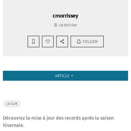
cmorrissey
48 Articles
FOLLOW
ARTICLE
arrow_drop_down
LE CLUB
Découvrez la mise à jour des records après la saison
hivernale.